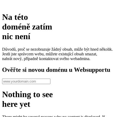
Na této
doméně zatím
nic není
Důvodů, proč se nezobrazuje žádný obsah, může být hned několik.
Jestli jste správcem webu, můžete existující obsah smazat,
nahrát nový, případně kontaktovat svého webadmina.
Ověřte si novou doménu u Websupportu
Nothing to see
here yet
There might be several reasons why no content is displayed. If